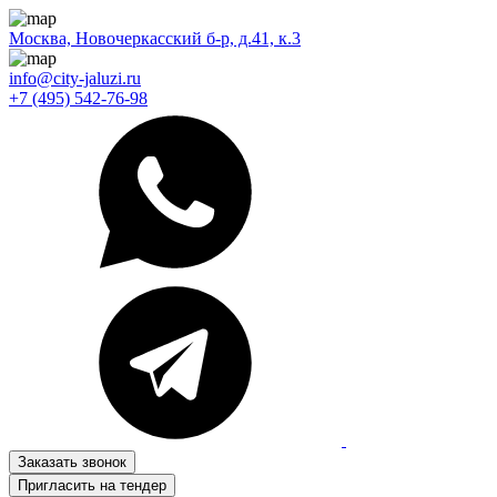
Москва, Новочеркасский б-р, д.41, к.3
info@city-jaluzi.ru
+7 (495) 542-76-98
Заказать звонок
Пригласить на тендер