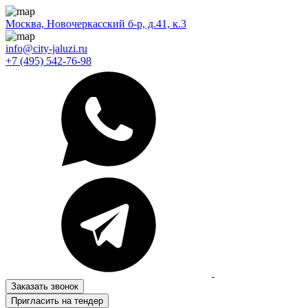
Москва, Новочеркасский б-р, д.41, к.3
info@city-jaluzi.ru
+7 (495) 542-76-98
Заказать звонок
Пригласить на тендер