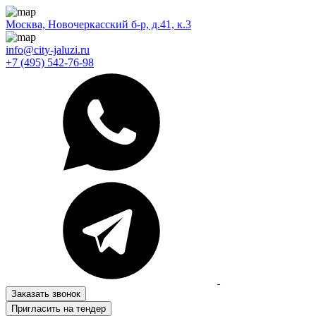
Москва, Новочеркасский б-р, д.41, к.3
info@city-jaluzi.ru
+7 (495) 542-76-98
Заказать звонок
Пригласить на тендер