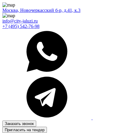
Москва, Новочеркасский б-р, д.41, к.3
info@city-jaluzi.ru
+7 (495) 542-76-98
Заказать звонок
Пригласить на тендер