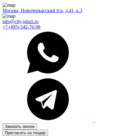
Москва, Новочеркасский б-р, д.41, к.3
info@city-jaluzi.ru
+7 (495) 542-76-98
Заказать звонок
Пригласить на тендер