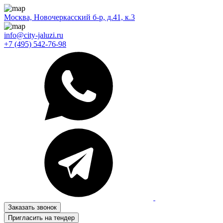
Москва, Новочеркасский б-р, д.41, к.3
info@city-jaluzi.ru
+7 (495) 542-76-98
Заказать звонок
Пригласить на тендер