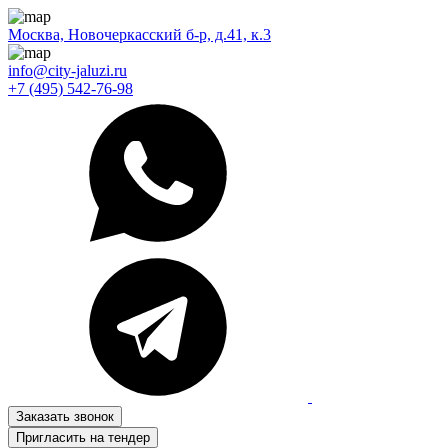
Москва, Новочеркасский б-р, д.41, к.3
info@city-jaluzi.ru
+7 (495) 542-76-98
Заказать звонок
Пригласить на тендер