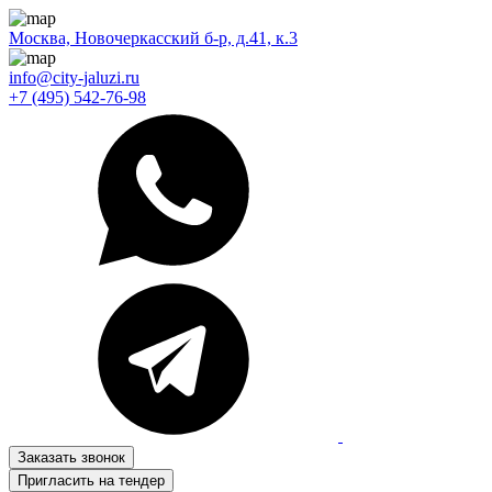
Москва, Новочеркасский б-р, д.41, к.3
info@city-jaluzi.ru
+7 (495) 542-76-98
Заказать звонок
Пригласить на тендер