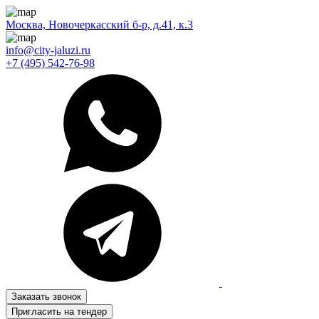
Москва, Новочеркасский б-р, д.41, к.3
info@city-jaluzi.ru
+7 (495) 542-76-98
Заказать звонок
Пригласить на тендер