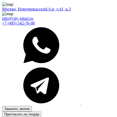
Москва, Новочеркасский б-р, д.41, к.3
info@city-jaluzi.ru
+7 (495) 542-76-98
Заказать звонок
Пригласить на тендер