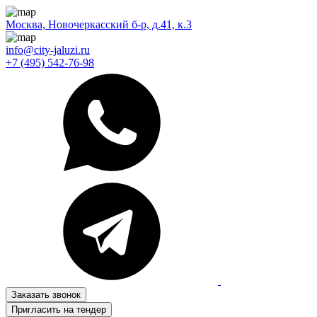
Москва, Новочеркасский б-р, д.41, к.3
info@city-jaluzi.ru
+7 (495) 542-76-98
Заказать звонок
Пригласить на тендер