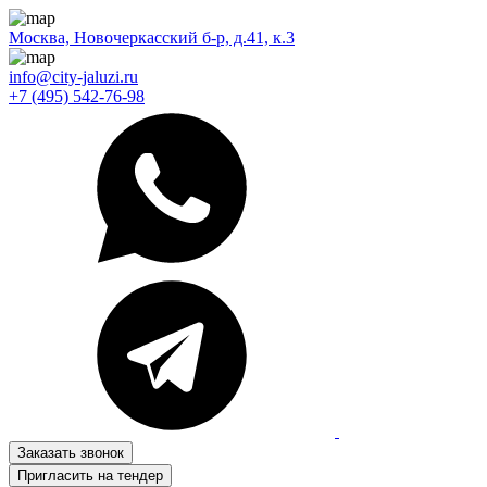
Москва, Новочеркасский б-р, д.41, к.3
info@city-jaluzi.ru
+7 (495) 542-76-98
Заказать звонок
Пригласить на тендер