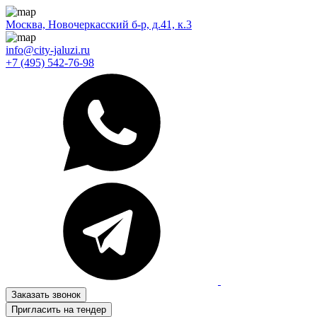
Москва, Новочеркасский б-р, д.41, к.3
info@city-jaluzi.ru
+7 (495) 542-76-98
Заказать звонок
Пригласить на тендер