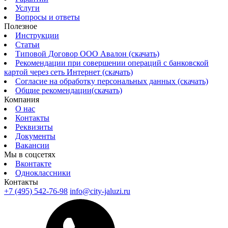
Услуги
Вопросы и ответы
Полезное
Инструкции
Статьи
Типовой Договор ООО Авалон (скачать)
Рекомендации при совершении операций с банковской
картой через сеть Интернет (скачать)
Согласие на обработку персональных данных (скачать)
Общие рекомендации(скачать)
Компания
О нас
Контакты
Реквизиты
Документы
Вакансии
Мы в соцсетях
Вконтакте
Одноклассники
Контакты
+7 (495) 542-76-98
info@city-jaluzi.ru