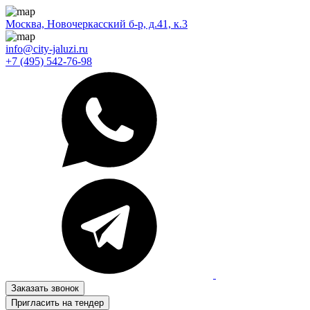
Москва, Новочеркасский б-р, д.41, к.3
info@city-jaluzi.ru
+7 (495) 542-76-98
Заказать звонок
Пригласить на тендер