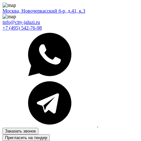
Москва, Новочеркасский б-р, д.41, к.3
info@city-jaluzi.ru
+7 (495) 542-76-98
Заказать звонок
Пригласить на тендер