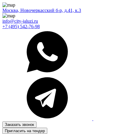
Москва, Новочеркасский б-р, д.41, к.3
info@city-jaluzi.ru
+7 (495) 542-76-98
Заказать звонок
Пригласить на тендер