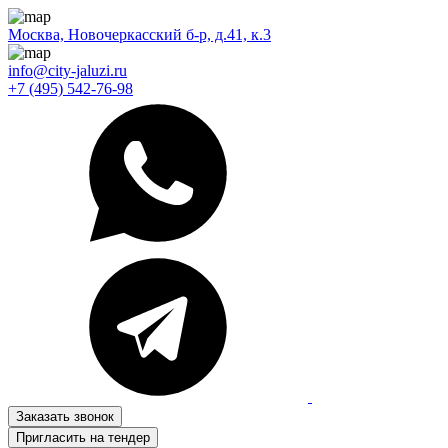
Москва, Новочеркасский б-р, д.41, к.3
info@city-jaluzi.ru
+7 (495) 542-76-98
Заказать звонок
Пригласить на тендер