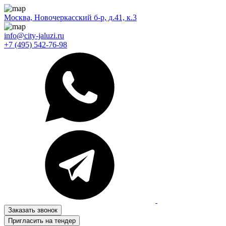
Москва, Новочеркасский б-р, д.41, к.3
info@city-jaluzi.ru
+7 (495) 542-76-98
Заказать звонок
Пригласить на тендер