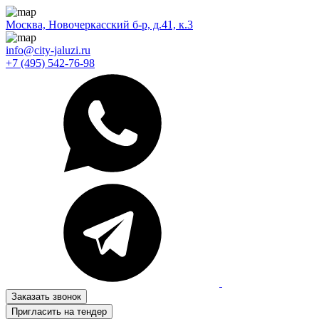
Москва, Новочеркасский б-р, д.41, к.3
info@city-jaluzi.ru
+7 (495) 542-76-98
Заказать звонок
Пригласить на тендер