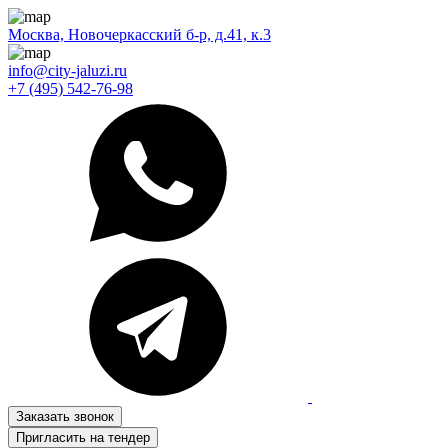
Москва, Новочеркасский б-р, д.41, к.3
info@city-jaluzi.ru
+7 (495) 542-76-98
Заказать звонок
Пригласить на тендер