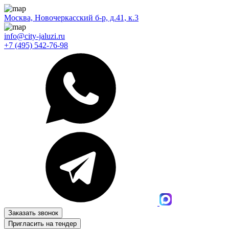
Москва, Новочеркасский б-р, д.41, к.3
info@city-jaluzi.ru
+7 (495) 542-76-98
Заказать звонок
Пригласить на тендер