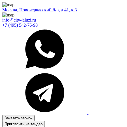
Москва, Новочеркасский б-р, д.41, к.3
info@city-jaluzi.ru
+7 (495) 542-76-98
Заказать звонок
Пригласить на тендер