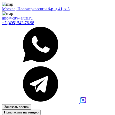
Москва, Новочеркасский б-р, д.41, к.3
info@city-jaluzi.ru
+7 (495) 542-76-98
Заказать звонок
Пригласить на тендер