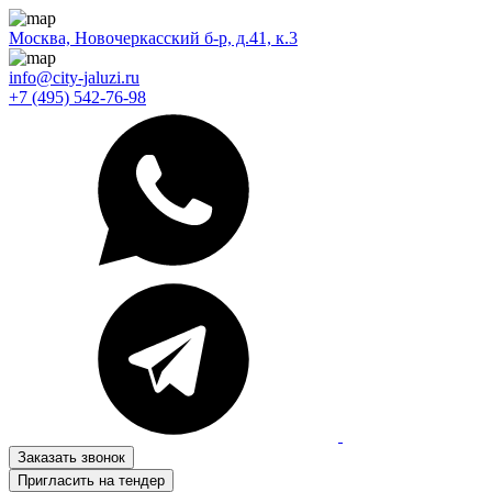
Москва, Новочеркасский б-р, д.41, к.3
info@city-jaluzi.ru
+7 (495) 542-76-98
Заказать звонок
Пригласить на тендер