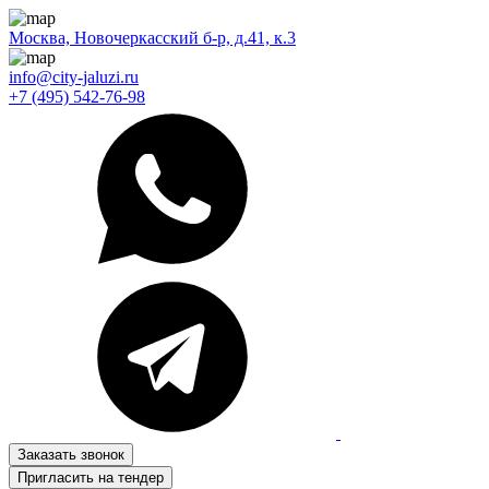
Москва, Новочеркасский б-р, д.41, к.3
info@city-jaluzi.ru
+7 (495) 542-76-98
Заказать звонок
Пригласить на тендер