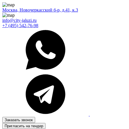
Москва, Новочеркасский б-р, д.41, к.3
info@city-jaluzi.ru
+7 (495) 542-76-98
Заказать звонок
Пригласить на тендер