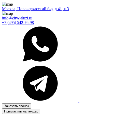
Москва, Новочеркасский б-р, д.41, к.3
info@city-jaluzi.ru
+7 (495) 542-76-98
Заказать звонок
Пригласить на тендер