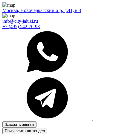
Москва, Новочеркасский б-р, д.41, к.3
info@city-jaluzi.ru
+7 (495) 542-76-98
Заказать звонок
Пригласить на тендер