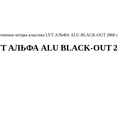
улонные шторы классика LVT АЛЬФА ALU BLACK-OUT 2868 св
VT АЛЬФА ALU BLACK-OUT 286