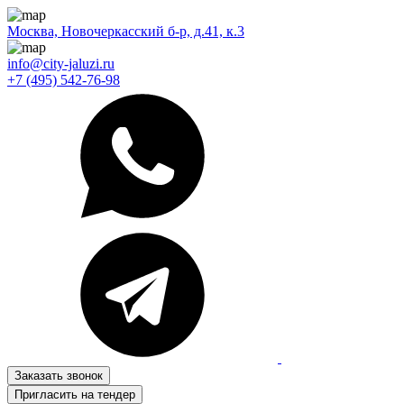
Москва, Новочеркасский б-р, д.41, к.3
info@city-jaluzi.ru
+7 (495) 542-76-98
Заказать звонок
Пригласить на тендер