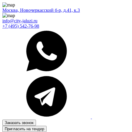
Москва, Новочеркасский б-р, д.41, к.3
info@city-jaluzi.ru
+7 (495) 542-76-98
Заказать звонок
Пригласить на тендер