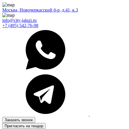
Москва, Новочеркасский б-р, д.41, к.3
info@city-jaluzi.ru
+7 (495) 542-76-98
Заказать звонок
Пригласить на тендер