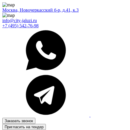
Москва, Новочеркасский б-р, д.41, к.3
info@city-jaluzi.ru
+7 (495) 542-76-98
Заказать звонок
Пригласить на тендер