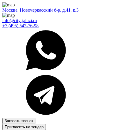
Москва, Новочеркасский б-р, д.41, к.3
info@city-jaluzi.ru
+7 (495) 542-76-98
Заказать звонок
Пригласить на тендер