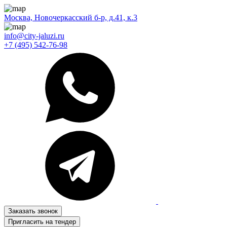
Москва, Новочеркасский б-р, д.41, к.3
info@city-jaluzi.ru
+7 (495) 542-76-98
Заказать звонок
Пригласить на тендер