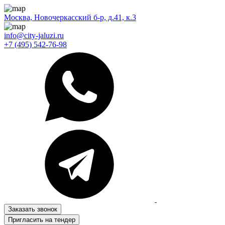
Москва, Новочеркасский б-р, д.41, к.3
info@city-jaluzi.ru
+7 (495) 542-76-98
Заказать звонок
Пригласить на тендер