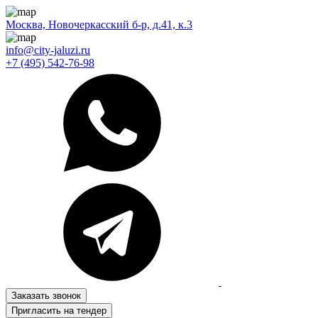
Москва, Новочеркасский б-р, д.41, к.3
info@city-jaluzi.ru
+7 (495) 542-76-98
Заказать звонок
Пригласить на тендер