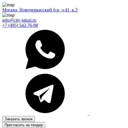
Москва, Новочеркасский б-р, д.41, к.3
info@city-jaluzi.ru
+7 (495) 542-76-98
Заказать звонок
Пригласить на тендер