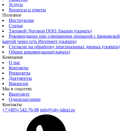
Услуги
Вопросы и ответы
Полезное
Инструкции
Статьи
Типовой Договор ООО Авалон (скачать)
Рекомендации при совершении операций с банковской
картой через сеть Интернет (скачать)
Согласие на обработку персональных данных (скачать)
Общие рекомендации(скачать)
Компания
О нас
Контакты
Реквизиты
Документы
Вакансии
Мы в соцсетях
Вконтакте
Одноклассники
Контакты
+7 (495) 542-76-98
info@city-jaluzi.ru