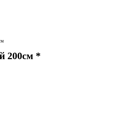
см
 200см *