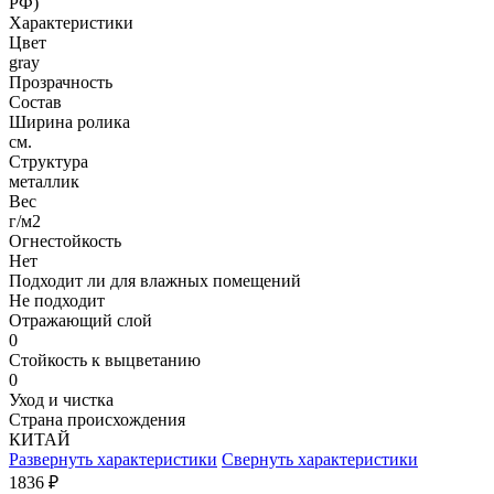
РФ)
Характеристики
Цвет
gray
Прозрачность
Состав
Ширина ролика
см.
Структура
металлик
Вес
г/м2
Огнестойкость
Нет
Подходит ли для влажных помещений
Не подходит
Отражающий слой
0
Стойкость к выцветанию
0
Уход и чистка
Страна происхождения
КИТАЙ
Развернуть характеристики
Свернуть характеристики
1836
₽