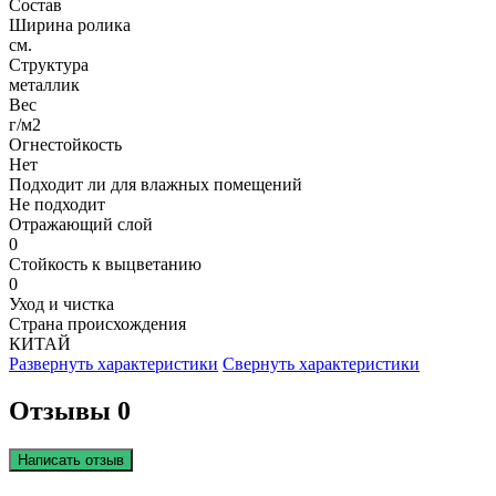
Состав
Ширина ролика
см.
Структура
металлик
Вес
г/м2
Огнестойкость
Нет
Подходит ли для влажных помещений
Не подходит
Отражающий слой
0
Стойкость к выцветанию
0
Уход и чистка
Страна происхождения
КИТАЙ
Развернуть характеристики
Свернуть характеристики
Отзывы 0
Написать отзыв