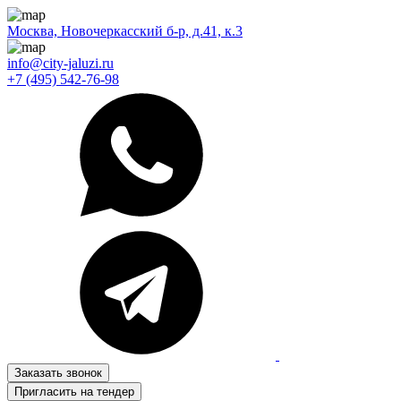
Москва, Новочеркасский б-р, д.41, к.3
info@city-jaluzi.ru
+7 (495) 542-76-98
Заказать звонок
Пригласить на тендер