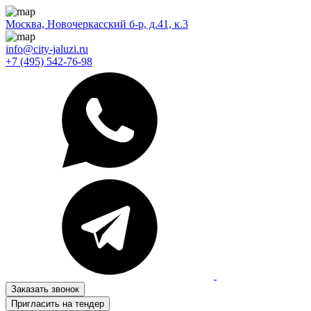
Москва, Новочеркасский б-р, д.41, к.3
info@city-jaluzi.ru
+7 (495) 542-76-98
Заказать звонок
Пригласить на тендер