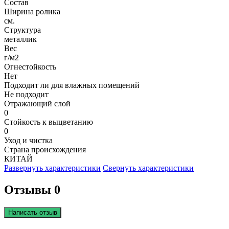
Состав
Ширина ролика
см.
Структура
металлик
Вес
г/м2
Огнестойкость
Нет
Подходит ли для влажных помещений
Не подходит
Отражающий слой
0
Стойкость к выцветанию
0
Уход и чистка
Страна происхождения
КИТАЙ
Развернуть характеристики
Свернуть характеристики
Отзывы 0
Написать отзыв