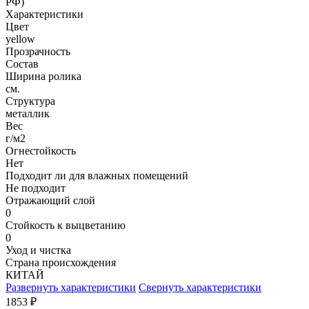
РФ)
Характеристики
Цвет
yellow
Прозрачность
Состав
Ширина ролика
см.
Структура
металлик
Вес
г/м2
Огнестойкость
Нет
Подходит ли для влажных помещений
Не подходит
Отражающий слой
0
Стойкость к выцветанию
0
Уход и чистка
Страна происхождения
КИТАЙ
Развернуть характеристики
Свернуть характеристики
1853
₽