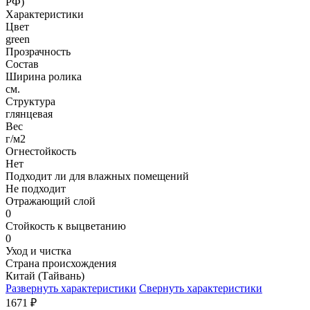
РФ)
Характеристики
Цвет
green
Прозрачность
Состав
Ширина ролика
см.
Структура
глянцевая
Вес
г/м2
Огнестойкость
Нет
Подходит ли для влажных помещений
Не подходит
Отражающий слой
0
Стойкость к выцветанию
0
Уход и чистка
Страна происхождения
Китай (Тайвань)
Развернуть характеристики
Свернуть характеристики
1671
₽