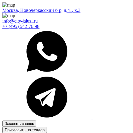
Москва, Новочеркасский б-р, д.41, к.3
info@city-jaluzi.ru
+7 (495) 542-76-98
Заказать звонок
Пригласить на тендер