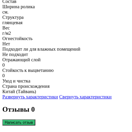
Состав
Ширина ролика
см.
Структура
глянцевая
Вес
г/м2
Огнестойкость
Нет
Подходит ли для влажных помещений
Не подходит
Отражающий слой
0
Стойкость к выцветанию
0
Уход и чистка
Страна происхождения
Китай (Тайвань)
Развернуть характеристики
Свернуть характеристики
Отзывы 0
Написать отзыв