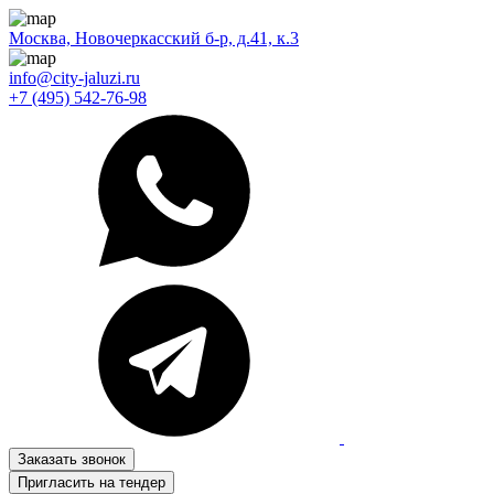
Москва, Новочеркасский б-р, д.41, к.3
info@city-jaluzi.ru
+7 (495) 542-76-98
Заказать звонок
Пригласить на тендер