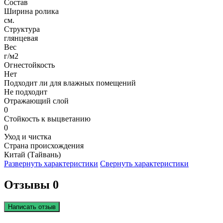
Состав
Ширина ролика
см.
Структура
глянцевая
Вес
г/м2
Огнестойкость
Нет
Подходит ли для влажных помещений
Не подходит
Отражающий слой
0
Стойкость к выцветанию
0
Уход и чистка
Страна происхождения
Китай (Тайвань)
Развернуть характеристики
Свернуть характеристики
Отзывы 0
Написать отзыв