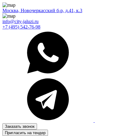
Москва, Новочеркасский б-р, д.41, к.3
info@city-jaluzi.ru
+7 (495) 542-76-98
Заказать звонок
Пригласить на тендер