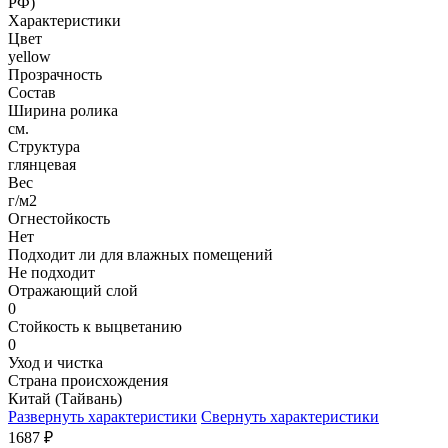
РФ)
Характеристики
Цвет
yellow
Прозрачность
Состав
Ширина ролика
см.
Структура
глянцевая
Вес
г/м2
Огнестойкость
Нет
Подходит ли для влажных помещений
Не подходит
Отражающий слой
0
Стойкость к выцветанию
0
Уход и чистка
Страна происхождения
Китай (Тайвань)
Развернуть характеристики
Свернуть характеристики
1687
₽