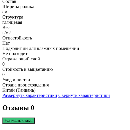
Состав
Ширина ролика
см.
Структура
глянцевая
Вес
г/м2
Огнестойкость
Нет
Подходит ли для влажных помещений
Не подходит
Отражающий слой
0
Стойкость к выцветанию
0
Уход и чистка
Страна происхождения
Китай (Тайвань)
Развернуть характеристики
Свернуть характеристики
Отзывы 0
Написать отзыв