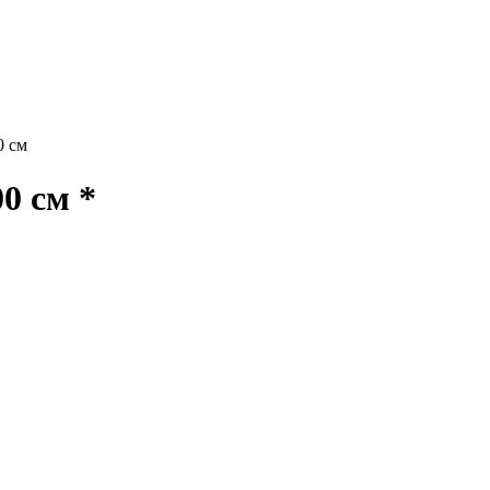
0 см
0 см *