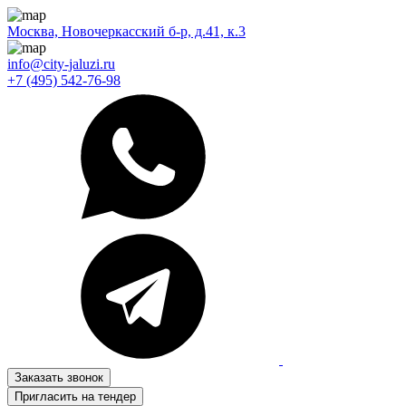
Москва, Новочеркасский б-р, д.41, к.3
info@city-jaluzi.ru
+7 (495) 542-76-98
Заказать звонок
Пригласить на тендер