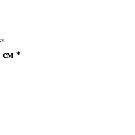
см
 см *