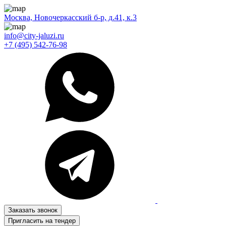
Москва, Новочеркасский б-р, д.41, к.3
info@city-jaluzi.ru
+7 (495) 542-76-98
Заказать звонок
Пригласить на тендер