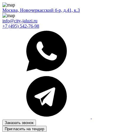
Москва, Новочеркасский б-р, д.41, к.3
info@city-jaluzi.ru
+7 (495) 542-76-98
Заказать звонок
Пригласить на тендер