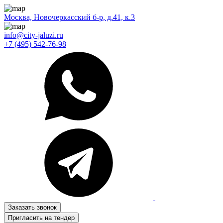
Москва, Новочеркасский б-р, д.41, к.3
info@city-jaluzi.ru
+7 (495) 542-76-98
Заказать звонок
Пригласить на тендер